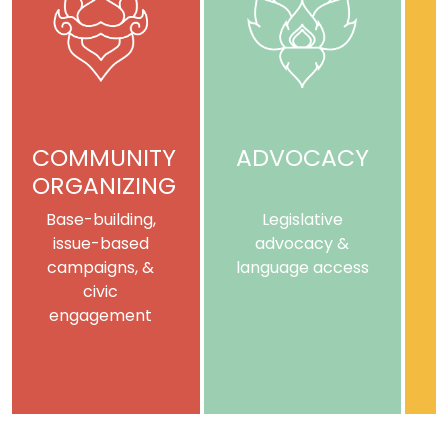
COMMUNITY
ADVOCACY
ORGANIZING
Base-building,
Legislative
issue-based
advocacy &
campaigns, &
language access
civic
engagement