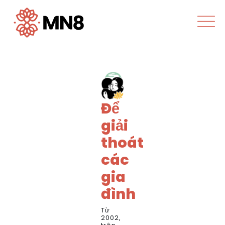
Để
giải
thoát
các
gia
đình
Từ
2002,