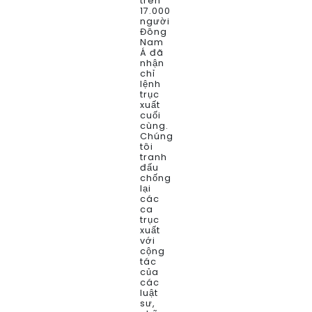
trên
17.000
người
Đông
Nam
Á đã
nhận
chỉ
lệnh
trục
xuất
cuối
cùng.
Chúng
tôi
tranh
đấu
chống
lại
các
ca
trục
xuất
với
cộng
tác
của
các
luật
sư,