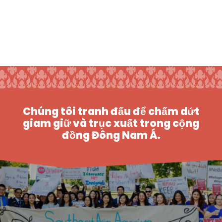
Chúng tôi tranh đấu để chấm dứt
giam giữ và trục xuất trong cộng
đồng Đông Nam Á.