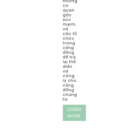
những
cơ
quan
gây
sức
mạnh,
và
các tổ
chức
trong
cộng
đồng
để trả
lại thể
diện
và
công
lý cho
cộng
đống
chúng
ta.
LEARN
MORE